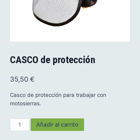
CASCO de protección
35,50
€
Casco de protección para trabajar con
motosierras.
CASCO
Añadir al carrito
de
protección