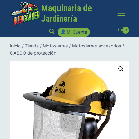
Saltar
Maquinaria de
al
Jardinería
contenido
0
Mi Cuenta
Inicio
/
Tienda
/
Motosierras
/
Motosierras accesorios
/
CASCO de protección