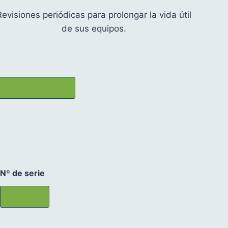
Revisiones periódicas para prolongar la vida útil
de sus equipos.
*
s
e
r
i
e
a
p
e
l
l
i
d
Nº de serie
o
s