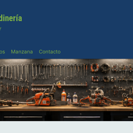
dinería
r
os
Manzana
Contacto