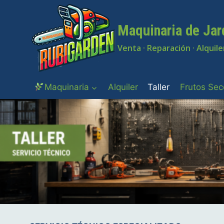
Saltar
al
Maquinaria de Jar
contenido
Venta · Reparación · Alquile
Maquinaria
Alquiler
Taller
Frutos Sec