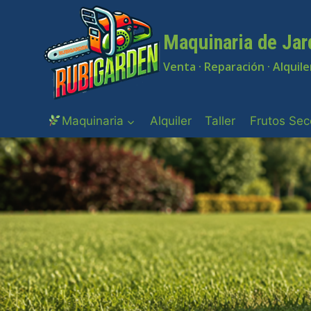
Saltar
al
Maquinaria de Jar
contenido
Venta · Reparación · Alquile
Maquinaria
Alquiler
Taller
Frutos Sec